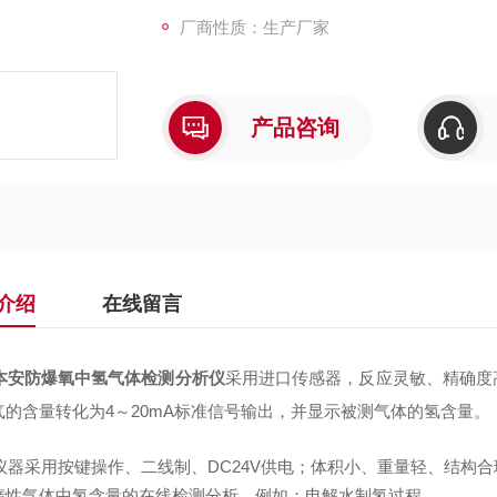
厂商性质：生产厂家
产品咨询
介绍
在线留言
本安防爆氧中氢气体检测分析仪
采用进口传感器，反应灵敏、精确度
气的含量转化为
4～20mA标准信号输出，并显示被测气体的氢含量。
仪器采用按键操作、二线制、
D
C
24V供电；体积小、重量轻、结构
惰性气体中氢含量的在线检测分析。例如：电解水制氢过程。