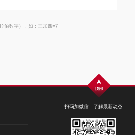
拉伯数字），如：三加四=7
扫码加微信，了解最新动态