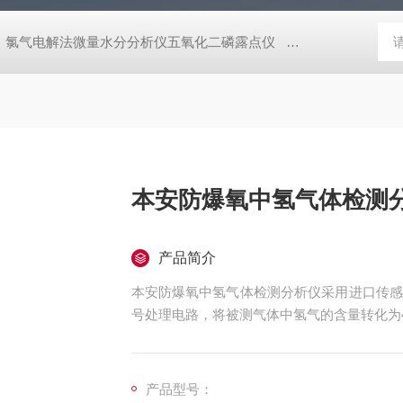
氯气电解法微量水分分析仪五氧化二磷露点仪
煤气天然气在线热
本安防爆氧中氢气体检测
产品简介
本安防爆氧中氢气体检测分析仪采用进口传感
号处理电路，将被测气体中氢气的含量转化为4
仪器采用按键操作、二线制、DC24V供电
用于各种防爆场合氢气和其它惰性气体中氢含
产品型号：