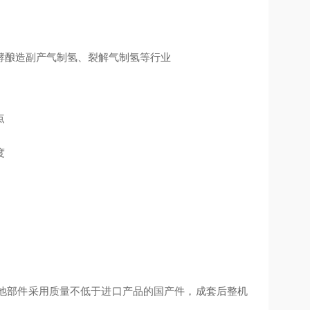
酵酿造副产气制氢、裂解气制氢等行业
点
度
他部件采用质量不低于进口产品的国产件，成套后整机