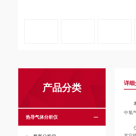
详细
产品分类
中氢
热导气体分析仪
其它