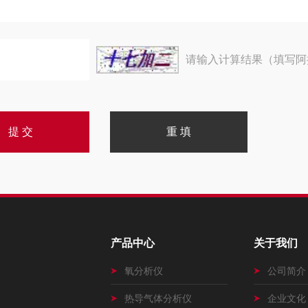
请输入计算结果（填写阿
产品中心
关于我们
氧分析仪
公司简介
热导气体分析仪
企业文化