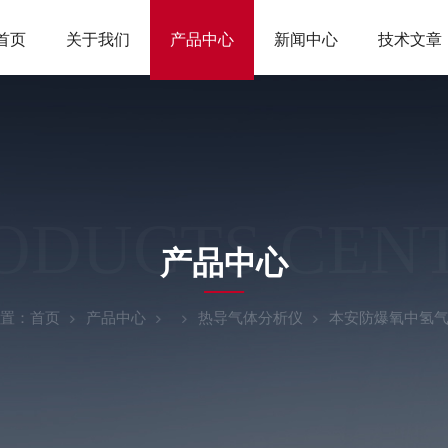
首页
关于我们
产品中心
新闻中心
技术文章
ODUCTS CEN
产品中心
置：
首页
产品中心
热导气体分析仪
本安防爆氧中氢