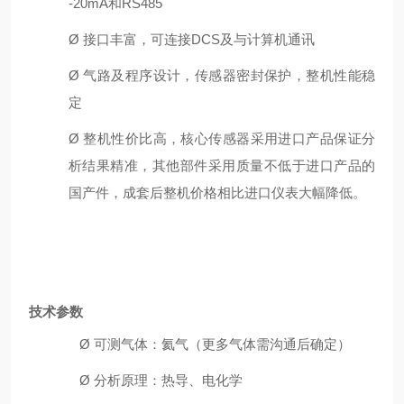
-20
m
A
和
R
S485
Ø
接口丰富，可连接
DCS及与计算机通讯
Ø
气路及程序设计，传感器密封保护，整机性能稳
定
Ø
整机性价比高，核心传感器采用进口产品保证分
析结果精准，其他部件采用质量不低于进口产品的
国产件，成套后整机价格相比进口仪表大幅降低。
技术参数
Ø
可测气体：
氦气（更多气体需沟通后确定）
Ø
分析原理：
热导、电化学