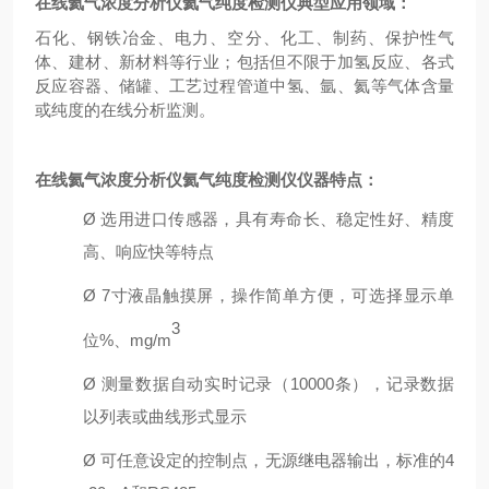
在线氦气浓度分析仪氦气纯度检测仪
典型应用
领域：
石化、钢铁冶金、电力、
空分、化工
、制药
、保护性气
体、建材
、新材料等行业；包括但不限于加氢反应、各式
反应容器、储罐、工艺过程管道中氢、氩、氦等气体含量
或纯度的在线分析监测。
在线氦气浓度分析仪氦气纯度检测仪
仪器特点：
Ø
选用进口传感器，具有寿命长、
稳定性好、
精度
高、响应快等特点
Ø
7寸液晶触摸屏
，
操作简单方便
，
可选择
显示
单
3
位
%、m
g/m
Ø
测量数据自动
实时
记录
（
10
000
条），
记录数据
以列表
或曲线
形式显示
Ø
可任意设定的控制点
，无源
继电器输出，
标准的
4