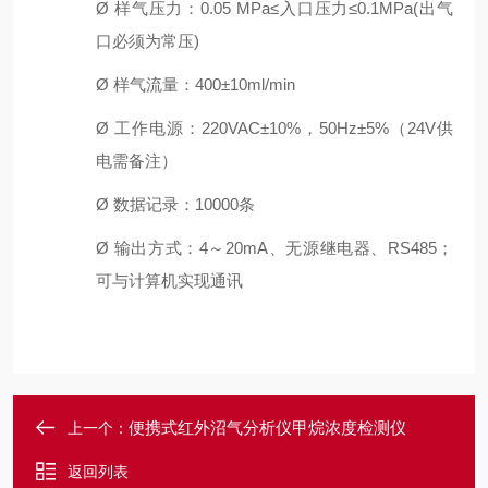
Ø
样气压力：
0.05 MPa≤入口压力≤0.1MPa(出气
口必须为常压)
Ø
样气流量：
4
00±10ml/min
Ø
工作电源：
220VAC±10%，50Hz±5%
（
2
4V
供
电需备注）
Ø
数据记录：
10
000
条
Ø
输出方式：
4～20mA、无源继电器、
R
S485
；
可与计算机实现通讯
便携式红外沼气分析仪甲烷浓度检测仪
上一个：
返回列表