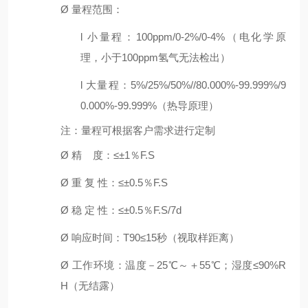
Ø
量程
范围：
l
小量程：
1
00
ppm/0
-2%
/0
-4%
（电化学原
理，小于
1
00
ppm氢气无法检出）
l
大量程：
5%
/
25%
/
50%
/
/80.000%-99.999%
/9
0.000%-99.999%
（热导原理）
注：量程可根据客户需求进行定制
Ø
精
度
：
≤±1％F.S
Ø
重
复
性：
≤±0.5％F.S
Ø
稳
定
性：
≤±0.5％F.S/7d
Ø
响应时间：
T90≤15秒
（视取样距离）
Ø
工作环境：温度－
2
5℃～＋55℃
；
湿度
≤90%R
H
（无结露）