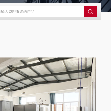
值检测仪
石油化工防爆在线露点仪微量水露点分析仪
电厂用在