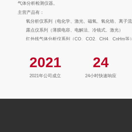
气体分析检测仪器。
主营产品有：
氧分析仪系列（电化学、激光、磁氧、氧化锆、离子流
露点仪系列（薄膜电容、电解法、冷镜式、激光）
红外线气体分析仪系列（
CO、CO2、CH4、CnHm等
热导式气体分析仪系列（
H2、He、Ar等）
紫外
DOAS气体分析仪系列（NO、NO2、SO2、NOx
2021
24
激光气体分析仪系列（
O2、CO、CO2、HF、HCL、H
成套过程气分析系统系列（炉气分析系统、煤气组份
2021年公司成立
24小时快速响应
C
O/O2
分析系统、冶金过程气分析系统、化工过程气分析
分过程分析系统、氢能源气体分析系统）
十余年来，我司的气体分析仪产品，在化工、钢铁、
得到了广泛应用。其中露点仪、微量氧等产品，在中国科
院、中国核动力研究院、中石油、中石化、中海油、鲁西
案例。