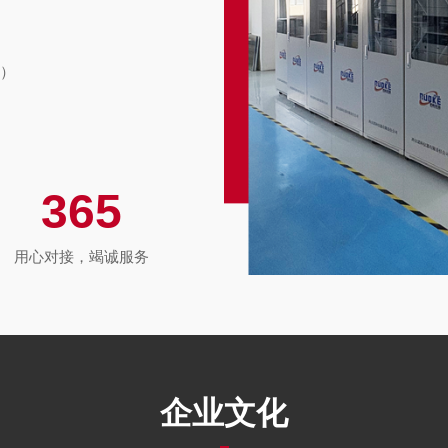
）
）
等）
365
2O
等）
及热值分析系统、煤粉仓
用心对接，竭诚服务
系统、烟气分析系统、空
环保、电子、空分等行业
学院、中国物理工程院
9
化工等企业均有实际应用
企业文化