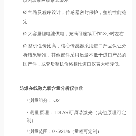
以列表
或曲线
形式显示
Ø
气路及程序设计，传感器密封保护，整机性能稳
定
Ø
大容量锂电池供电，充满可连续工作
1
8
小时左右
Ø
整机性价比高，核心传感器采用进口产品保证分
析结果精准，其他部件采用质量不低于进口产品的
国产件，成套后整机价格相比进口仪表大幅降低。
防爆在线激光氧含量分析仪
参数
²
测量组分：
O2
²
测量原理：
T
DLAS
可调谐激光（其他原理可定
制）
²
测量范围：
0~5/21%（量程可定制）