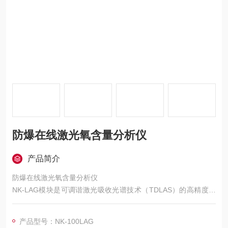
防爆在线激光氧含量分析仪
产品简介
防爆在线激光氧含量分析仪
NK-LAG模块是可调谐激光吸收光谱技术（TDLAS）的高精度、
低温漂系列气体分析模块， 通过多次反射的怀特池可提供长达 1
0 米的有效光程，对 O2 实现精确分析。NK-LAG经受过级的严格
产品型号：NK-100LAG
考验，可适应严酷的现场环境，适用于各种要求严格的气体分析