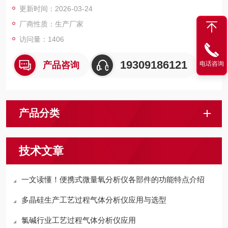
更新时间：2026-03-24
场所。
采用固态怀特池技术，提供10m以上的有效光程，相比同类产品
厂商性质：生产厂家
具有更好的稳定性；精细的温度补偿，提供高
访问量：1406
19309186121
产品咨询
电话咨询
产品分类
技术文章
一文读懂！便携式微量氧分析仪各部件的功能特点介绍
多晶硅生产工艺过程气体分析仪应用与选型
氯碱行业工艺过程气体分析仪应用