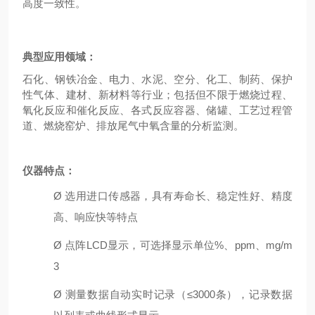
高度一致性。
典型应用
领域：
石化、钢铁冶金、电力、水泥、
空分、化工
、制药
、保护
性气体、建材
、新材料等行业；包括但不限于燃烧过程、
氧化反应和催化反应、各式反应容器、储罐、工艺过程管
道、燃烧窑炉、排放尾气中氧含量的分析监测。
仪器特点：
Ø
选用进口传感器，具有寿命长、
稳定性好、
精度
高、响应快等特点
Ø
点阵
L
CD
显示
，
可选择
显示
单位
%、ppm、m
g/m
3
Ø
测量数据自动
实时
记录
（
≤3
000
条），
记录数据