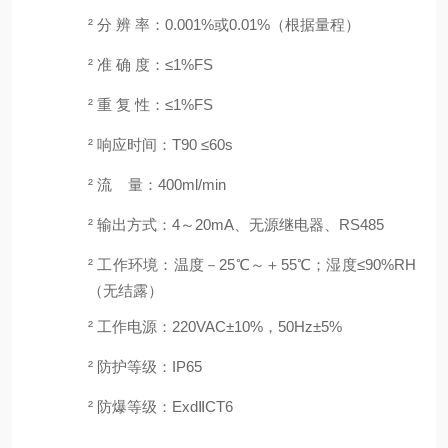
²
分
辨
率：
0.001%或0.01%（根据量程）
²
准
确
度：
≤1%FS
²
重
复
性：
≤1%FS
²
响应时间：
T90 ≤60s
²
流
量：
400
m
l
/min
²
输出方式：
4～20mA、无源继电器、
R
S485
²
工作环境：温度－
2
5℃～＋55℃
；
湿度
≤90%RH
（无结露）
²
工作电源：
220VAC±10%，50Hz±5%
²
防护等级：
IP65
²
防爆等级：
ExdⅡCT6