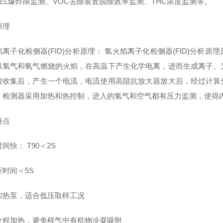
LEL爆炸限监测、VOC去除装置脱除效率监测、THC浓度监测等。
原理
焰离子化检侧器(FID)分析原理： 氢火焰离子化检侧器(FID)分
以氢气和氧气燃烧的火焰，在高温下产生化学电离，进而生成离子。
被收集后，产生一个电流，电流使用高阻抗放大器放大后，经过计算
，检测器采用加热和热控制，进入的氢气和空气都有压力监测，使得
特点
间快： T90＜2S
应时间＜5S
加热泵，适合低压取样工况
全程加热，避免样气中有机物冷凝吸附