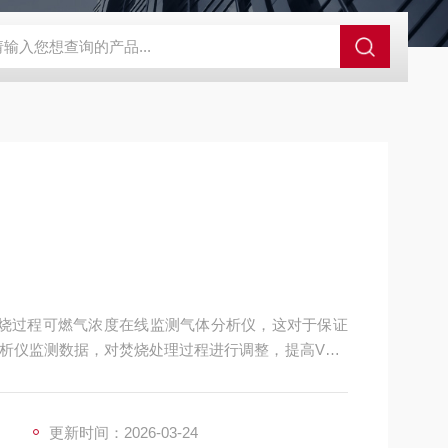
值检测仪
石油化工防爆在线露点仪微量水露点分析仪
电厂用在
RTO焚烧过程可燃气浓度在线监测气体分析仪，这对于保证
析仪监测数据，对焚烧处理过程进行调整，提高VOC
更新时间：2026-03-24