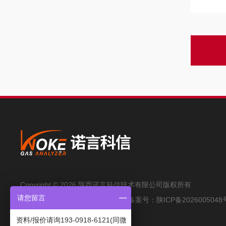
Copyright © 2026 陕西诺言科信技术有限公司版权所有
请您留言
技术支持：
环保在线
管理登录
备案号：
陕ICP备2026005048
资料/报价请询193-0918-6121(同微