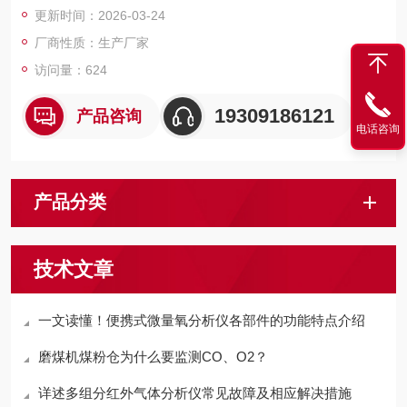
更新时间：2026-03-24
具性价比的解决方案。
厂商性质：生产厂家
访问量：624
19309186121
产品咨询
电话咨询
产品分类
技术文章
一文读懂！便携式微量氧分析仪各部件的功能特点介绍
磨煤机煤粉仓为什么要监测CO、O2？
详述多组分红外气体分析仪常见故障及相应解决措施