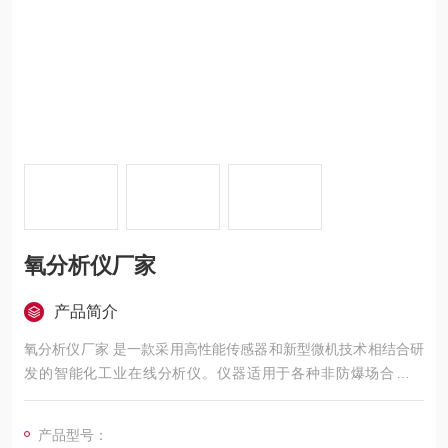
氧分析仪厂家
产品简介
氧分析仪厂家 是一款采用高性能传感器和新型微机技术相结合研
发的智能化工业在线分析仪。仪器适用于各种非防爆场合下使
用，可在线分析监测ppm级微量氧至99.99%的纯氧。
仪器具有上下限报警、数字及模拟输出等功能，同时可根据客户
产品型号：
要求及工况的复杂程度选用不同分析原理，如顺磁原理，并提供