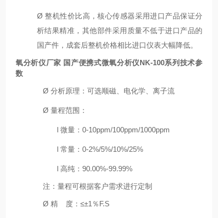
Ø
整机性价比高，核心传感器采用进口产品保证分
析结果精准，其他部件采用质量不低于进口产品的
国产件，成套后整机价格相比进口仪表大幅降低。
氧分析仪厂家
国产便携式微氧分析仪NK-100系列
技术参
数
Ø
分析原理：可选顺磁、电化学、离子流
Ø
量程
范围：
l
微量：
0
-10
ppm
/100ppm/1000ppm
l
常量：
0
-
2
%
/
5%/10%
/
25%
l
高纯：
9
0.00%-99.99%
注：量程可根据客户需求进行定制
Ø
精
度
：
≤±1％F.S