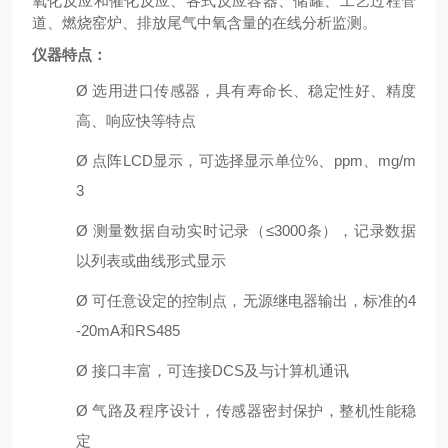
氧化反应和催化反应、各式反应容器、储罐、工艺过程管
道、燃烧窑炉、排放尾气中氧含量的在线分析监测。
仪器特点：
Ø
选用进口传感器，具有寿命长、
稳定性好、
精度
高、响应快等特点
Ø
点阵
L
CD
显示
，
可选择
显示
单位
%、ppm、m
g/m
3
Ø
测量数据自动
实时
记录
（
≤3
000
条），
记录数据
以列表
或曲线
形式显示
Ø
可任意设定的控制点
，无源
继电器输出，
标准的
4
-20
m
A
和
R
S485
Ø
接口丰富，可连接
DCS及与计算机通讯
Ø
气路及程序设计，传感器密封保护，整机性能稳
定