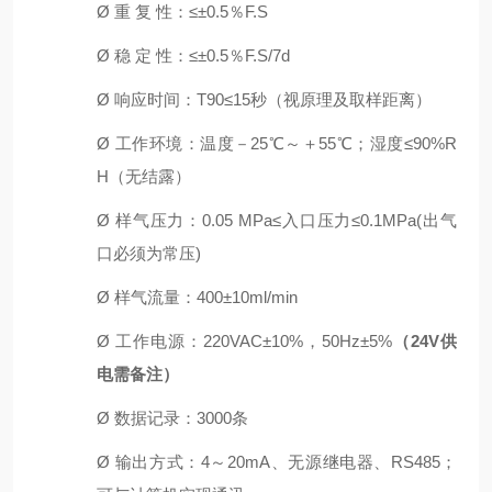
Ø
重
复
性：
≤±0.5％F.S
Ø
稳
定
性：
≤±0.5％F.S/7d
Ø
响应时间：
T90≤15秒
（视原理及取样距离）
Ø
工作环境：温度－
2
5℃～＋55℃
；
湿度
≤90%R
H
（无结露）
Ø
样气压力：
0.05 MPa≤入口压力≤0.1MPa(出气
口必须为常压)
Ø
样气流量：
4
00±10ml/min
Ø
工作电源：
220VAC±10%，50Hz±5%
（
2
4V
供
电需备注）
Ø
数据记录：
3
000
条
Ø
输出方式：
4～20mA、无源继电器、
R
S485
；