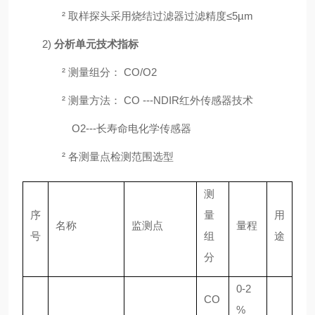
²
取样探头采用烧结过滤器
过滤精度
≤5µm
2)
分析单元技术指标
²
测量组分：
CO
/
O2
²
测量方法：
CO ---NDIR红外传感器技术
O2---长寿命电化学传感器
²
各测量点检测范围选型
测
序
量
用
名称
监测点
量程
号
组
途
分
0-2
CO
%