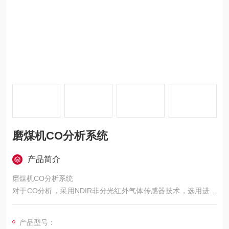
磨煤机CO分析系统
产品简介
磨煤机CO分析系统
对于CO分析，采用NDIR非分光红外气体传感器技术，选用进口
传感器，具有寿命长、稳定性好、精度高、响应快等特点
整机性价比高，核心传感器采用进口产品保证分析结果精准，其
产品型号：
他部件采用质量不低于进口产品的国产件，成套后整机价格相比