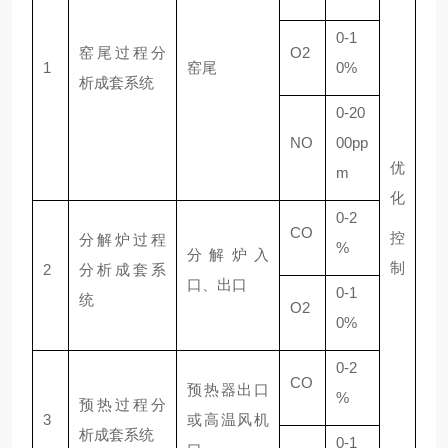
0-1
窑尾过程分
O2
1
窑尾
0%
析成套系统
0-20
NO
00pp
优
m
化
0-2
CO
控
分解炉过程
%
分解炉入
制
2
分析成套系
口、出口
0-1
统
O2
0%
0-2
CO
预热器出口
%
预热过程分
3
或高温风机
析成套系统
0-1