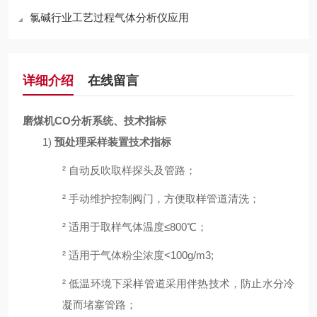
氯碱行业工艺过程气体分析仪应用
详细介绍
在线留言
磨煤机CO分析系统、技术指标
1)
预处理采样装置技术指标
²
自动反吹取样探头及管路；
²
手动维护控制阀门，方便取样管道清洗；
²
适用于取样气体温度
≤800℃；
²
适用于气体粉尘浓度
<100g/m3;
²
低温环境下采样管道采用伴热技术，防止水分冷
凝而堵塞管路；