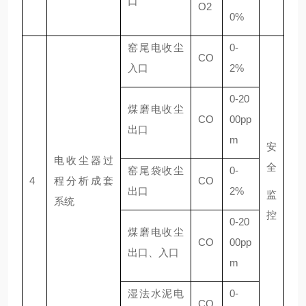
口
O2
0%
窑尾电收尘
0-
CO
入口
2%
0-20
煤磨电收尘
CO
00pp
出口
m
安
电收尘器过
全
窑尾袋收尘
0-
4
程分析成套
CO
出口
2%
监
系统
控
0-20
煤磨电收尘
CO
00pp
出口、入口
m
湿法水泥电
0-
CO