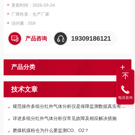
更新时间：2026-03-24
进口仪表大幅降低。
厂商性质：生产厂家
访问量：559
19309186121
产品咨询
产品分类
技术文章
电话咨询
规范操作多组分红外气体分析仪是保障监测数据真实有效的关键
详述多组分红外气体分析仪常见故障及相应解决措施
磨煤机煤粉仓为什么要监测CO、O2？