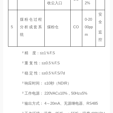
收尘入口
2%
安
煤粉仓过程
0-20
全
5
分析成套系
煤粉仓
CO
00pp
监
统
m
控
²
精
度：≤±1％F.S
²
重
复
性：
≤±0.5％F.S
²
稳
定
性：
≤±0.5％F.S/7d
²
响应时间：
≤10秒（NDIR）
²
工作电源：
220VAC±10%，50Hz±5%
²
输出方式：
4～20mA、无源继电器、
R
S485