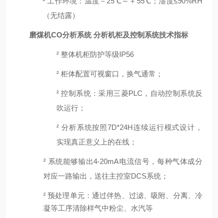
²
工作环境：
温度－
2
5℃～＋55℃
；
湿度
≤90%RH
（无结露）
磨煤机CO分析系统
分析机柜及控制系统技术指标
²
整体机柜防护等级
IP56
²
柜体配置可视窗口，换气通常；
²
控制系统：采用三菱
PLC，自动控制系统反
吹运行；
²
分析系统按照
7D*24H连续运行模式设计，
实现真正意义上的在线；
²
系统能够输出
4-20mA电流信号，每种气体成分
对应一路输出，送往主控室DCS系统；
²
预处理单元：通过伴热、过滤、吸附、分离、冷
凝等工序清除样气中粉尘、水汽等