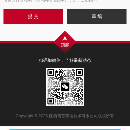
请输入计算结果（填写阿拉伯数字），如：三加四=7
扫码加微信，了解最新动态
Copyright © 2026 陕西诺言科信技术有限公司版权所有