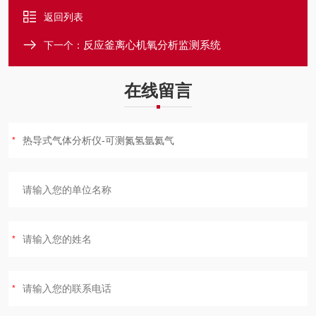
返回列表
反应釜离心机氧分析监测系统
下一个：
在线留言