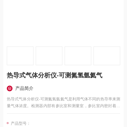
热导式气体分析仪-可测氮氢氩氦气
产品简介
热导式气体分析仪-可测氮氢氩氦气是利用气体不同的热导率来测
量气体浓度。检测器内部有参比室和测量室，参比室内密封着参
比（基准）气体。铂丝与外部定值电阻组合，形成电桥回路，恒
定电流分别流过各铂丝，使之发热。被测组分中若浓度有变化，
产品型号：
则试样气体的热导率会随之变动，从而使测量室铂丝的温度发生