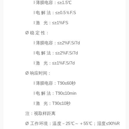
l
薄膜电容：≤±1.5℃
l
电 解 法：≤±0.5％F.S
l
激 光：≤±1%FS
Ø
稳 定 性：
l
薄膜电容：≤±2%F.S/7d
l
电 解 法：≤±2%F.S/7d
l
激 光：≤±1%F.S/7d
Ø
响应时间：
l
薄膜电容：T90≤60秒
l
电 解 法：T90≤10min
l
激 光：T90≤10秒
注：视取样距离
Ø
工作环境：温度－25℃～＋55℃；湿度≤90%R