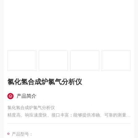
氯化氢合成炉氯气分析仪
产品简介
氯化氢合成炉氯气分析仪
精度高、响应速度快、接口丰富；能够提供准确、可靠的测量结
果，可测量各种气体中微量水分含量，适用于对水分含量有严格
控制要求的各种在线分析场合。无论是在生产过程控制、产品质
产品型号：
量保证还是实验研究中，都能提供准确的数据支持，帮助用户实