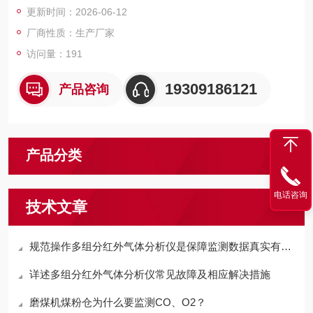
更新时间：2026-06-12
现更高的效率和质量标准。
厂商性质：生产厂家
访问量：191
19309186121
产品咨询
产品分类
电话咨询
技术文章
规范操作多组分红外气体分析仪是保障监测数据真实有效的关键
详述多组分红外气体分析仪常见故障及相应解决措施
磨煤机煤粉仓为什么要监测CO、O2？