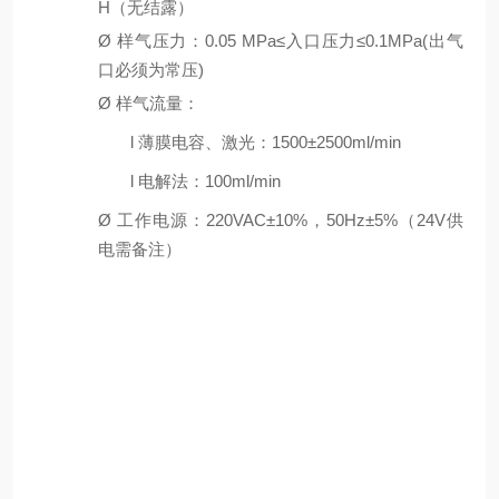
H（无结露）
Ø
样气压力：0.05 MPa≤入口压力≤0.1MPa(出气
口必须为常压)
Ø
样气流量：
l
薄膜电容、激光：1500±2500ml/min
l
电解法：100ml/min
Ø
工作电源：220VAC±10%，50Hz±5%（24V供
电需备注）