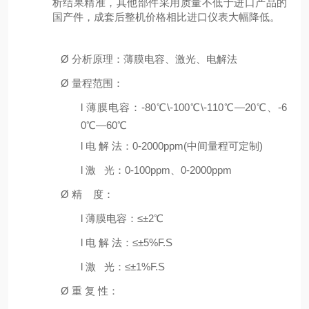
析结果精准，其他部件采用质量不低于进口产品的
国产件，成套后整机价格相比进口仪表大幅降低。
Ø
分析原理：薄膜电容、激光、电解法
Ø
量程范围：
l
薄膜电容：-80℃\-100℃\-110℃—20℃、-6
0℃—60℃
l
电 解 法：0-2000ppm(中间量程可定制)
l
激 光：0-100ppm、0-2000ppm
Ø
精 度：
l
薄膜电容：≤±2℃
l
电 解 法：≤±5%F.S
l
激 光：≤±1%F.S
Ø
重 复 性：