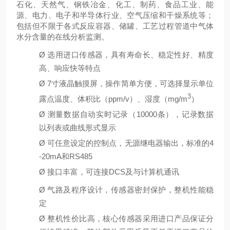
石化、天然气、钢铁冶金、化工、制药、食品工业、能
源、电力、电子和半导体行业、空气压缩和干燥系统等；
包括但不限于各式反应容器、储罐、工艺过程管道中气体
水分含量的在线分析监测。
Ø
选用进口传感器，具有寿命长、稳定性好、精度
高、响应快等特点
Ø
7寸液晶触摸屏，操作简单方便，可选择显示单位
3
露点温度、体积比（ppm/v）、湿度（mg/m
）
Ø
测量数据自动实时记录（10000条），记录数据
以列表或曲线形式显示
Ø
可任意设定的控制点，无源继电器输出，标准的4
-20mA和RS485
Ø
接口丰富，可连接DCS及与计算机通讯
Ø
气路及程序设计，传感器密封保护，整机性能稳
定
Ø
整机性价比高，核心传感器采用进口产品保证分