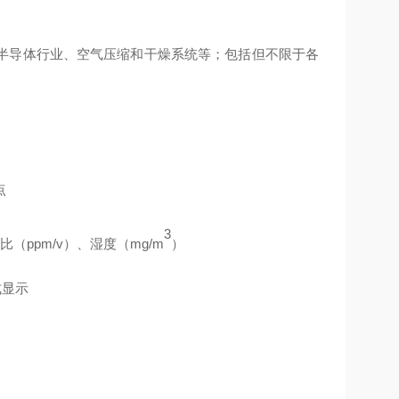
半导体行业、空气压缩和干燥系统等；包括但不限于各
点
3
比（
ppm/v）、湿度（mg/m
）
式显示