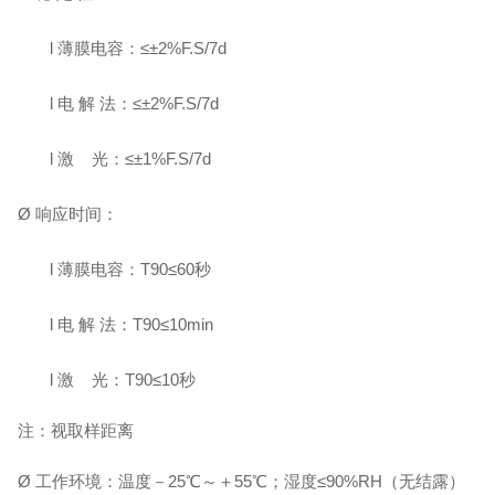
l
薄膜电容：
≤±
2%F.S/7
d
l
电
解
法：
≤
±
2%F.S/7
d
l
激
光：
≤±
1%F.S/7
d
Ø
响应时间：
l
薄膜电容：
T90≤
60
秒
l
电
解
法：
T90≤
10min
l
激
光：
T90≤10秒
注：视取样距离
Ø
工作环境：温度－
2
5℃～＋55℃
；
湿度
≤90%RH
（无结露）