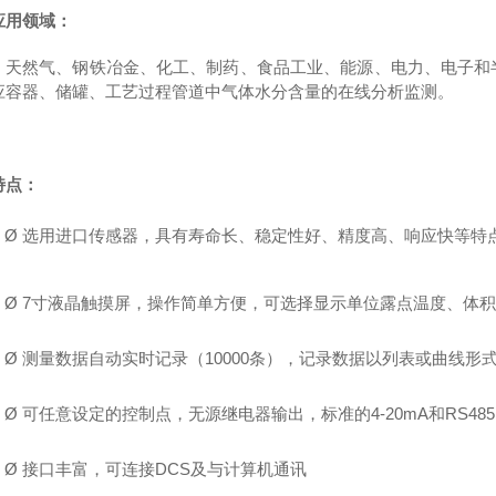
应用
领域：
、天然气、钢铁冶金、化工、制药、食品工业、能源、电力、电子和
应容器、储罐、工艺过程管道中气体水分含量的在线分析监测。
特点：
Ø
选用进口传感器，具有寿命长、
稳定性好、
精度高、响应快等特
Ø
7寸液晶触摸屏，操作简单方便，可选择
显示
单位
露点
温度、
体积
Ø
测量数据自动
实时
记录
（
10
000
条），
记录数据以列表
或曲线
形
Ø
可任意设定的控制点
，无源
继电器输出，
标准的
4
-20
m
A
和
R
S485
Ø
接口丰富，可连接
DCS及与计算机通讯