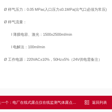
Ø
样气压力：
0.05 MPa≤入口压力≤0.1MPa(出气口必须为常压)
Ø
样气流量：
l
薄膜电容、激光：
1500±2500ml/min
l
电解法：
1
00ml/min
Ø
工作电源：
220VAC±10%，50Hz±5%
（
2
4V
供电需备注）
上一个：
电厂在线式露点仪在线监测气体露点分析仪
返回列表