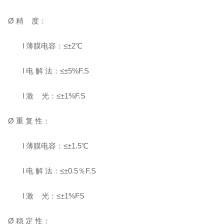
Ø
精
度
：
l
薄膜电容：
≤±
2
℃
l
电
解
法：
≤±
5%F.S
l
激
光：
≤±
1%F.S
Ø
重
复
性：
l
薄膜电容：
≤±
1.5
℃
l
电
解
法：
≤±0.5％F.S
l
激
光：
≤±
1%FS
Ø
稳
定
性：