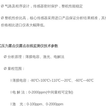
Ø
气路及程序设计，传感器密封保护，整机性能稳定
Ø
整机性价比高，核心传感器采用进口产品保证分析结果精准，其
价格相比进口仪表大幅降低。
式压力露点仪露点在线监测仪
技术参数
Ø
分析原理：薄膜电容、激光、电解法
Ø
量程
范围：
l
薄膜电容：
-
80
℃\
-
100
℃\
-
110
℃
—2
0℃
、
-
60
℃
—
60℃
l
电
解
法：
0
-2000
ppm
(
中间量程可定制
)
l
激
光：
0
-100
ppm、0
-2000
ppm