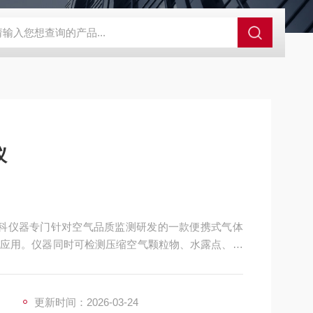
值检测仪
石油化工防爆在线露点仪微量水露点分析仪
电厂用在
仪
是诺科仪器专门针对空气品质监测研发的一款便携式气体
应用。仪器同时可检测压缩空气颗粒物、水露点、油
器采用7寸液晶触摸屏操作，具备RS485 输出、USB数
更新时间：2026-03-24