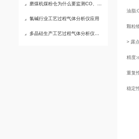
磨煤机煤粉仓为什么要监测CO、O2？
油脂:0
氯碱行业工艺过程气体分析仪应用
颗粒物
多晶硅生产工艺过程气体分析仪应用与选型
> 露
精度:≤
重复性:
稳定性: