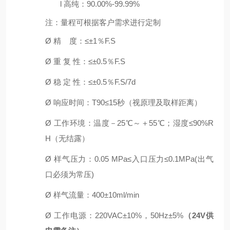
l
高纯：
9
0.00%-99.99%
注：量程可根据客户需求进行定制
Ø
精
度
：
≤±1％F.S
Ø
重
复
性：
≤±0.5％F.S
Ø
稳
定
性：
≤±0.5％F.S/7
d
Ø
响应时间：
T90≤15秒
（视原理及取样距离）
Ø
工作环境：温度－
2
5℃～＋55℃
；
湿度
≤90%R
H
（无结露）
Ø
样气压力：
0.05 MPa≤入口压力≤0.1MPa(出气
口必须为常压)
Ø
样气流量：
4
00±10ml/min
Ø
工作电源：
220VAC±10%，50Hz±5%
（
2
4V
供