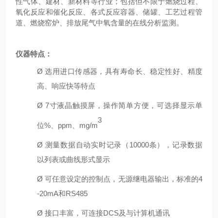
性气体、建材
、新材料等行业；包括但不限于燃烧过程、
氧化反应和催化反应、各式反应容器、储罐、工艺过程管
道、燃烧窑炉、排放尾气中氧含量的在线分析监测。
仪器特点：
Ø
选用进口传感器，具有寿命长、
稳定性好、
精度
高、响应快等特点
Ø
7寸液晶触摸屏，操作简单方便
，
可选择
显示
单
3
位
%、ppm、m
g/m
Ø
测量数据自动
实时
记录
（
10
000
条），
记录数据
以列表
或曲线
形式显示
Ø
可任意设定的控制点
，无源
继电器输出，
标准的
4
-20
m
A
和
R
S485
Ø
接口丰富，可连接
DCS及与计算机通讯