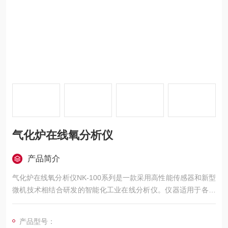
气化炉在线氧分析仪
产品简介
气化炉在线氧分析仪NK-100系列是一款采用高性能传感器和新型
微机技术相结合研发的智能化工业在线分析仪。仪器适用于各种
非防爆场合下使用，可在线分析监测ppm级微量氧至99.99%的纯
氧。
产品型号：
仪器具有7寸液晶触摸屏、上下限报警、数字及模拟输出等功能，