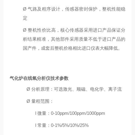
Ø
气路及程序设计，传感器密封保护，整机性能稳
定
Ø
整机性价比高，核心传感器采用进口产品保证分
析结果精准，其他部件采用质量不低于进口产品的
国产件，成套后整机价格相比进口仪表大幅降低。
气化炉在线氧分析仪
技术参数
Ø
分析原理：可选激光、顺磁、电化学、离子流
Ø
量程
范围：
l
微量：
0
-10
ppm
/100ppm/1000ppm
l
常量：
0
-1%
/
5%/10%
/
25%