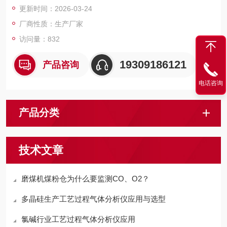
更新时间：2026-03-24
同时可根据客户要求及工况的复杂程度选用不同分析原理，如顺
磁、激光，并提供具性价比的解决方案。
厂商性质：生产厂家
访问量：832
19309186121
产品咨询
电话咨询
产品分类
技术文章
磨煤机煤粉仓为什么要监测CO、O2？
多晶硅生产工艺过程气体分析仪应用与选型
氯碱行业工艺过程气体分析仪应用