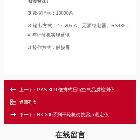
电需备注）
Ø
数据记录：
10000
条
Ø
输出方式：
4～20mA、无源继电器、
R
S485
；
可与计算机实现通讯
Ø
操作方式：触摸屏
GAS-8010便携式压缩空气品质检测仪
上一个：
返回列表
NK-300系列干燥机便携露点测定仪
下一个：
在线留言