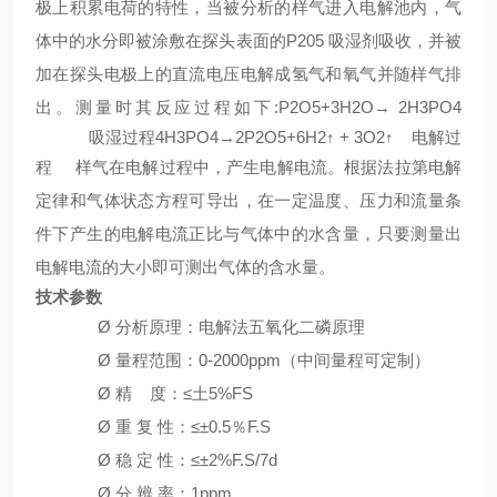
极上积累电荷的特性，当被分析的样气进入电解池内，气
体中的水分即被涂敷在探头表面的
P205 吸湿剂吸收，并被
加在探头电极上的直流电压电解成氢气和氧气并随样气排
出。
测量时其反应过程如下
:
P2O5+3H2O→ 2H3PO4
吸湿过程
4H3PO4→2P2O5+6H2↑ + 3O2↑ 电解过
程
样气在电解过程中，产生电解电流。根据法拉第电解
定律和气体状态方程可导出，在一定温度、压力和流量条
件下产生的电解电流正比与气体中的水含量，只要测量出
电解电流的大小即可测出气体的含水量。
技术参数
Ø
分析原理：电解法五氧化二磷原理
Ø
量程
范围：
0-2
00
0ppm
（中间量程可定制）
Ø
精
度
：
≤
土
5
%FS
Ø
重
复
性：
≤±0.5％F.S
Ø
稳
定
性：
≤
±
2%F.S/7
d
Ø
分
辨
率：
1ppm