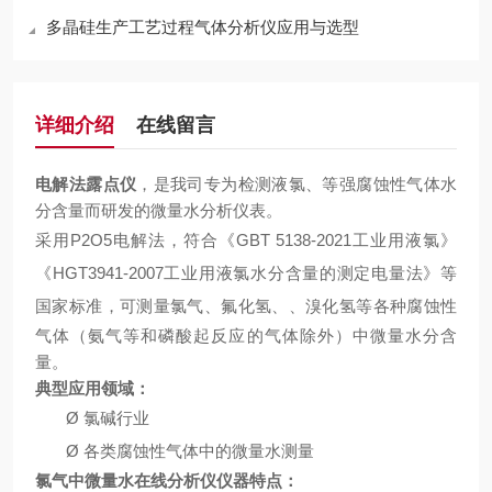
多晶硅生产工艺过程气体分析仪应用与选型
详细介绍
在线留言
电解法露点仪
，是我司专为检测液氯、等强腐蚀性气体水
分含量而研发的微量水分析仪表。
采用
P2O5电解法，符合《GBT 5138-2021工业用液氯》
《HGT3941-2007工业用液氯水分含量的测定电量法》等
国家标准，
可测量
氯气、氟化氢、、溴化氢等各种腐蚀性
气体
（氨气等和磷酸起反应的气体除外）
中微量水分含
量。
典型应用
领域：
Ø
氯碱行业
Ø
各类腐蚀性气体中的微量水测量
氯气中微量水在线分析仪
仪器特点：