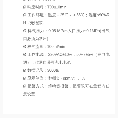
Ø
响应时间：
T90≤
10min
Ø
工作环境：温度－
2
5℃～＋55℃
；
湿度
≤90%R
H
（无结露）
Ø
样气压力：
0.05 MPa≤入口压力≤0.1MPa(出气
口必须为常压)
Ø
样气流量：
1
00ml/min
Ø
工作电源：
220VAC±10%，50Hz±5%
（充电电
源）；仪器自带可充电电池
Ø
数据记录：
3
000
条
Ø
显示单位：
体积比（
ppm/v）
、
%
Ø
报警方式：蜂鸣音报警，报警限可在量程内任
意设置