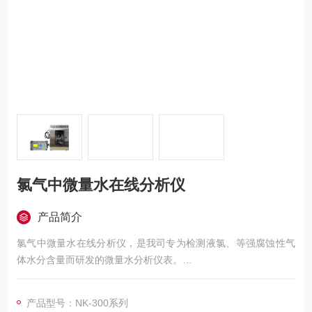
氯气中微量水在线分析仪
产品简介
氯气中微量水在线分析仪，是我司专为检测液氯、等强腐蚀性气
体水分含量而研发的微量水分析仪表。
采用P2O5电解法，符合《GBT 5138-2021工业用液氯》《HGT3
941-2007工业用液氯水分含量的测定电量法》等国家标准，可测
产品型号：NK-300系列
量氯气、氟化氢、、溴化氢等各种腐蚀性气体（氨气等和磷酸起