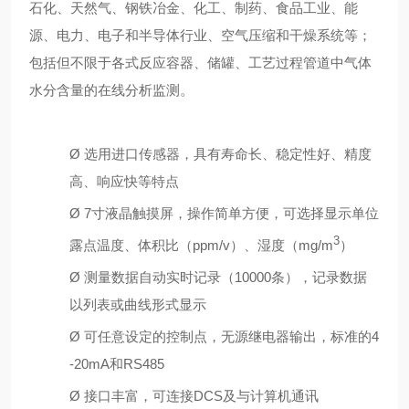
石化、天然气、钢铁冶金、化工、制药、食品工业、能
源、电力、电子和半导体行业、空气压缩和干燥系统等；
包括但不限于各式反应容器、储罐、工艺过程管道中气体
水分含量的在线分析监测。
Ø
选用进口传感器，具有寿命长、稳定性好、精度
高、响应快等特点
Ø
7
寸液晶触摸屏，操作简单方便，可选择显示单位
3
露点温度、体积比（
ppm/v
）、湿度（
mg/m
）
Ø
测量数据自动实时记录（
10000
条），记录数据
以列表或曲线形式显示
Ø
可任意设定的控制点，无源继电器输出，标准的
4
-20mA
和
RS485
Ø
接口丰富，可连接
DCS
及与计算机通讯