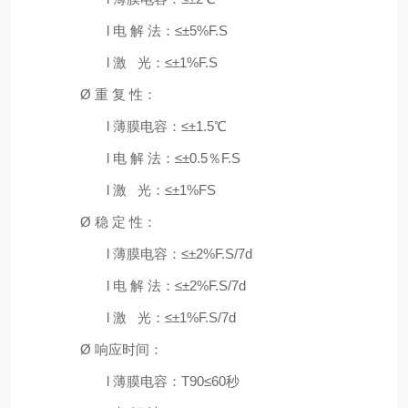
l
电 解 法：≤±
5%F.S
l
激
光：≤±
1%F.S
Ø
重 复 性：
l
薄膜电容：≤±
1.5
℃
l
电 解 法：≤±
0.5
％
F.S
l
激
光：≤±
1%FS
Ø
稳
定
性：
l
薄膜电容：≤±
2%F.S/7d
l
电 解 法：≤±
2%F.S/7d
l
激
光：≤±
1%F.S/7d
Ø
响应时间：
l
薄膜电容：
T90
≤
60
秒