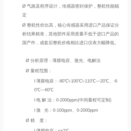
Ø
气路及程序设计，传感器密封保护，整机性能稳
定
Ø
整机性价比高，核心传感器采用进口产品保证分
析结果精准，其他部件采用质量不低于进口产品的
国产件，成套后整机价格相比进口仪表大幅降低。
Ø
分析原理：薄膜电容、激光、电解法
Ø
量程范围：
l
薄膜电容：
-80
℃
\-100
℃
\-110
℃—
20
℃、
-6
0
℃—
60
℃
l
电 解 法：
0-2000ppm(
中间量程可定制
)
l
激
光：
0-100ppm
、
0-2000ppm
Ø
精
度：
l
薄膜电容：≤±
2
℃