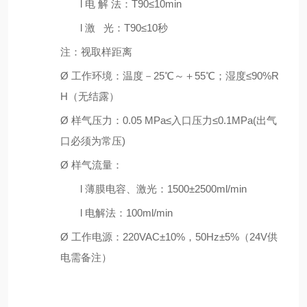
l
电 解 法：
T90
≤
10min
l
激
光：
T90
≤
10
秒
注：视取样距离
Ø
工作环境：温度－
25
℃～＋
55
℃；湿度≤
90%R
H
（无结露）
Ø
样气压力：
0.05 MPa
≤入口压力≤
0.1MPa(
出气
口必须为常压
)
Ø
样气流量：
l
薄膜电容、激光：
1500
±
2500ml/min
l
电解法：
100ml/min
Ø
工作电源：
220VAC
±
10%
，
50Hz
±
5%
（
24V
供
电需备注）