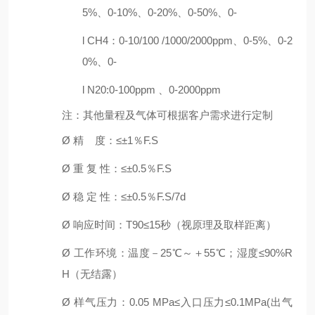
5%、0-10%、0-20%、0-50%、0-
l
CH4：0-10/100 /1000
/
2000ppm、0-5%、0-2
0%、0-
l
N
20:0-100ppm
、
0
-2000ppm
注：其他量程及气体可根据客户需求进行定制
Ø
精
度
：
≤±1％F.S
Ø
重
复
性：
≤±0.5％F.S
Ø
稳
定
性：
≤±0.5％F.S/7
d
Ø
响应时间：
T90≤15秒
（视原理及取样距离）
Ø
工作环境：温度－
2
5℃～＋55℃
；
湿度
≤90%R
H
（无结露）
Ø
样气压力：
0.05 MPa≤入口压力≤0.1MPa(出气