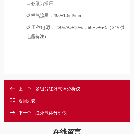
口必须为常压)
Ø
样气流量：
4
00±10ml/min
Ø
工作电源：
220VAC±10%，50Hz±5%
（
2
4V
供
电需备注）
多组分红外气体分析仪
上一个：
返回列表
红外气体分析仪
下一个：
在线留言