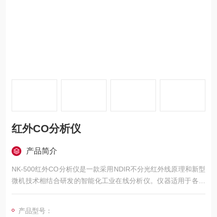
红外CO分析仪
产品简介
NK-500红外CO分析仪是一款采用NDIR不分光红外线原理和新型
微机技术相结合研发的智能化工业在线分析仪。仪器适用于各种
非防爆场合下使用，可在线分析监测ppm级至99.9%的总碳氢、C
O、CO2、CH4等气体含量。
产品型号：