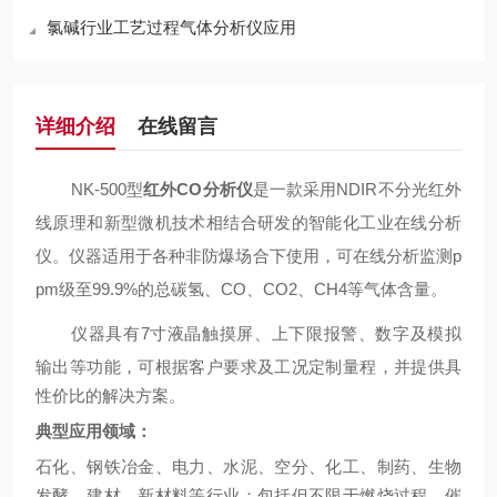
氯碱行业工艺过程气体分析仪应用
详细介绍
在线留言
NK-
5
00
型
红外CO分析仪
是一款采用
N
DIR
不分光红外
线原理和新型微机技术相结合研发的智能化工业在线分析
仪。仪器适用于各种非防爆场合下使用，可在线分析监测
p
pm级至99.9%的总碳氢、
CO、CO2
、
C
H4
等气体含量。
仪器具有
7寸液晶触摸屏、上下限报警、数字及模拟
输出等功能，可根据客户要求及工况定制量程
，并提供具
性价比的解决方案。
典型应用
领域：
石化、钢铁冶金、电力、水泥、
空分、化工
、制药
、
生物
发酵
、建材
、新材料等行业；包括但不限于燃烧过程、催