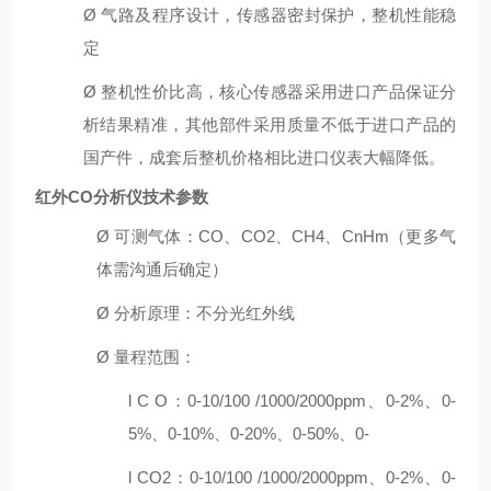
Ø
气路及程序设计，传感器密封保护，整机性能稳
定
Ø
整机性价比高，核心传感器采用进口产品保证分
析结果精准，其他部件采用质量不低于进口产品的
国产件，成套后整机价格相比进口仪表大幅降低。
红外CO分析仪
技术参数
Ø
可测气体：
C
O
、
C
O2
、
C
H4
、
Cn
Hm
（更多气
体需沟通后确定）
Ø
分析原理：
不分光红外线
Ø
量程
范围：
l
C
O：0-10/100 /1000
/
2000ppm、0-2%、0-
5%、0-10%、0-20%、0-50%、0-
l
CO2：0-10/100 /1000
/
2000ppm、0-2%、0-