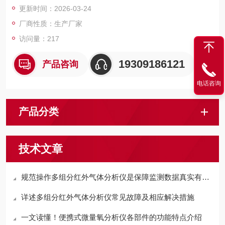
更新时间：2026-03-24
仪器具有7寸液晶触摸屏、上下限报警、数字及模拟输出等功能，
可根据客户要求及工况定制量程，并提供具性价比的解决方案。
厂商性质：生产厂家
访问量：217
19309186121
产品咨询
电话咨询
产品分类
技术文章
规范操作多组分红外气体分析仪是保障监测数据真实有效的关键
详述多组分红外气体分析仪常见故障及相应解决措施
一文读懂！便携式微量氧分析仪各部件的功能特点介绍