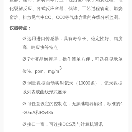
化裂解反应、各式反应容器、储罐、工艺过程管道、燃烧
窑炉、排放尾气中
C
O
、
CO2
等气体含量的在线分析监测。
仪器特点：
Ø
选用进口传感器，具有寿命长、
稳定性好、
精度
高、响应快等特点
Ø
7寸液晶触摸屏，操作简单方便
，
可选择
显示
单
3
位
%、ppm、m
g/m
Ø
测量数据自动
实时
记录
（
1
0000
条），
记录数据
以列表
或曲线
形式显示
Ø
可任意设定的控制点
，无源
继电器输出，
标准的
4
-20
m
A
和
R
S485
Ø
接口丰富，可连接
DCS及与计算机通讯