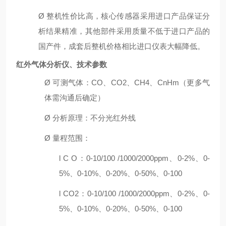
Ø
整机性价比高，核心传感器采用进口产品保证分
析结果精准，其他部件采用质量不低于进口产品的
国产件，成套后整机价格相比进口仪表大幅降低。
红外气体分析仪、
技术参数
Ø
可测气体：
C
O
、
C
O2
、
C
H4
、
Cn
Hm
（更多气
体需沟通后确定）
Ø
分析原理：
不分光红外线
Ø
量程
范围：
l
C
O：0-10/100 /1000
/
2000ppm、0-2%、0-
5%、0-10%、0-20%、0-50%、0-100
l
CO2：0-10/100 /1000
/
2000ppm、0-2%、0-
5%、0-10%、0-20%、0-50%、0-100