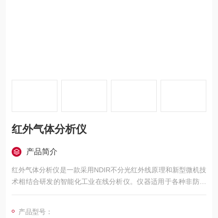
红外气体分析仪
产品简介
红外气体分析仪是一款采用NDIR不分光红外线原理和新型微机技
术相结合研发的智能化工业在线分析仪。仪器适用于各种非防爆
场合下使用，可在线分析监测ppm级至99.9%的总碳氢、CO、C
O2、CH4等气体含量。
产品型号：