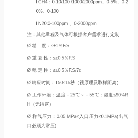
l
CH4：0-10/100 /1000
/
2000ppm、0-5%、0-2
0%、0-100
l
N
20:0-100ppm
、
0
-2000ppm
注：其他量程及气体可根据客户需求进行定制
Ø
精
度
：
≤±1％F.S
Ø
重
复
性：
≤±0.5％F.S
Ø
稳
定
性：
≤±0.5％F.S/7
d
Ø
响应时间：
T90≤15秒
（视原理及取样距离）
Ø
工作环境：温度－
2
5℃～＋55℃
；
湿度
≤90%R
H
（无结露）
Ø
样气压力：
0.05 MPa≤入口压力≤0.1MPa(出气
口必须为常压)