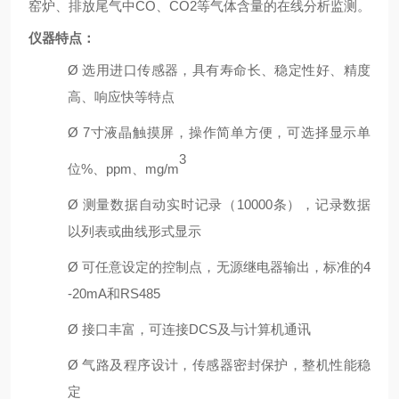
窑炉、排放尾气中
C
O
、
CO2
等气体含量的在线分析监测。
仪器特点：
Ø
选用进口传感器，具有寿命长、
稳定性好、
精度
高、响应快等特点
Ø
7寸液晶触摸屏，操作简单方便
，
可选择
显示
单
3
位
%、ppm、m
g/m
Ø
测量数据自动
实时
记录
（
1
0000
条），
记录数据
以列表
或曲线
形式显示
Ø
可任意设定的控制点
，无源
继电器输出，
标准的
4
-20
m
A
和
R
S485
Ø
接口丰富，可连接
DCS及与计算机通讯
Ø
气路及程序设计，传感器密封保护，整机性能稳
定