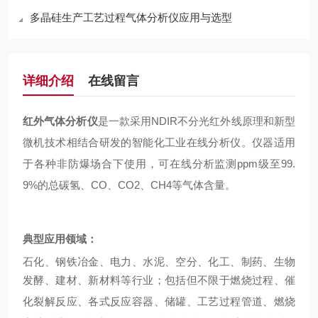
多晶硅生产工艺过程气体分析仪应用与选型
详细介绍
在线留言
红外气体分析仪
是一款采用
N
DIR
不分光红外线原理和新型
微机技术相结合研发的智能化工业在线分析仪。仪器适用
于各种非防爆场合下使用，可在线分析监测
ppm级至99.
9%的总碳氢、
CO、CO2
、
C
H4
等气体含量。
典型应用
领域：
石化、钢铁冶金、电力、水泥、
空分、化工
、制药
、
生物
发酵
、建材
、新材料等行业；包括但不限于燃烧过程、催
化裂解反应、各式反应容器、储罐、工艺过程管道、燃烧