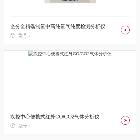
空分全精馏制氩中高纯氩气纯度检测分析仪
型号：
疾控中心便携式红外CO/CO2气体分析仪
型号：