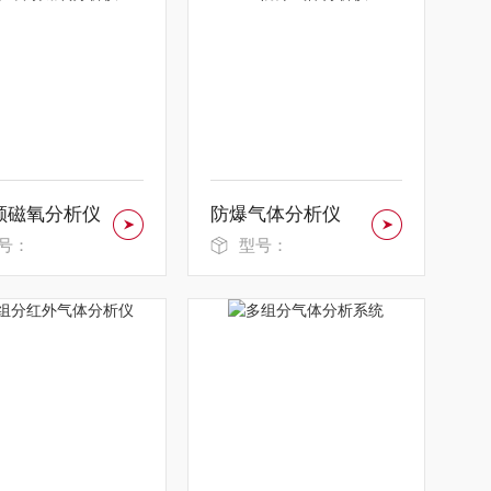
顺磁氧分析仪
防爆气体分析仪
号：
型号：