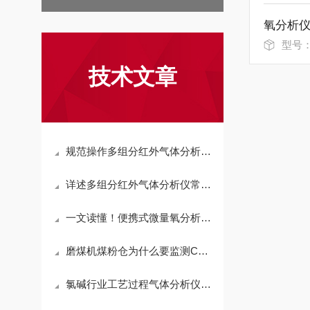
氧分析
型号
技术文章
规范操作多组分红外气体分析仪是保障监测数据真实有效的关键
详述多组分红外气体分析仪常见故障及相应解决措施
一文读懂！便携式微量氧分析仪各部件的功能特点介绍
磨煤机煤粉仓为什么要监测CO、O2？
氯碱行业工艺过程气体分析仪应用