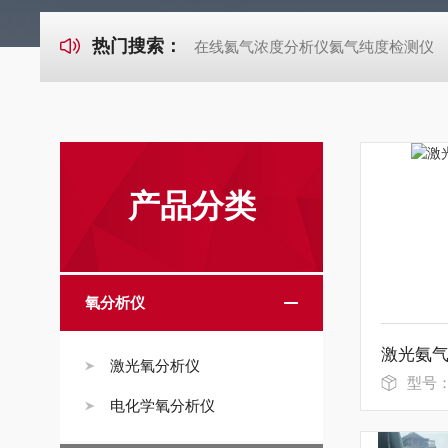
热门搜索：
在线氦气浓度分析仪氦气纯度检测仪
产品分类
氧分析仪
激光氨
激光氧分析仪
型号
电化学氧分析仪